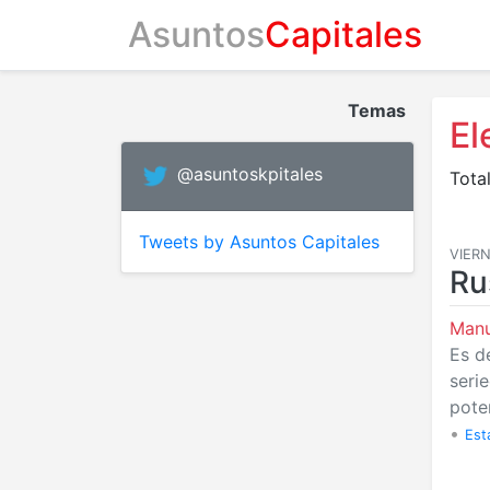
Asuntos
Capitales
Temas
El
@asuntoskpitales
Total
Tweets by Asuntos Capitales
VIERN
Ru
Manu
Es d
serie
pote
•
Est