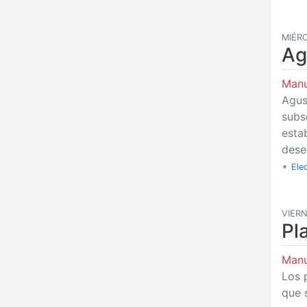
MIÉRC
Ag
Manu
Agus
subs
estab
dese
•
Ele
VIERN
Pl
Manu
Los 
que 