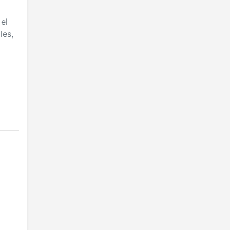
el
les,