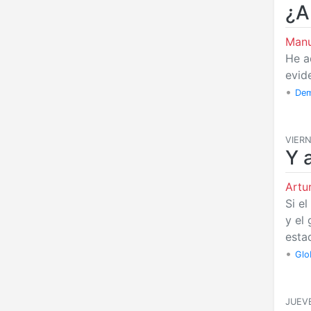
¿A
Manu
He a
evid
•
Dem
VIERN
Y 
Art
Si e
y el
esta
•
Glo
JUEVE