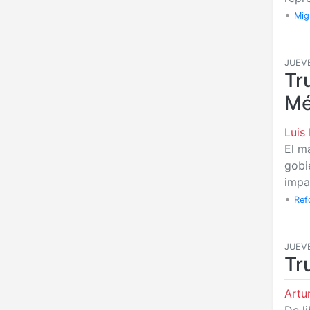
•
Mig
JUEVE
Tr
Mé
Luis
El m
gobi
impa
•
Ref
JUEVE
Tr
Art