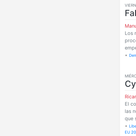
VIERN
Fa
Manu
Los 
proc
empe
•
Dem
MIÉRC
Cy
Rica
El c
las 
que 
•
Lib
EU 20