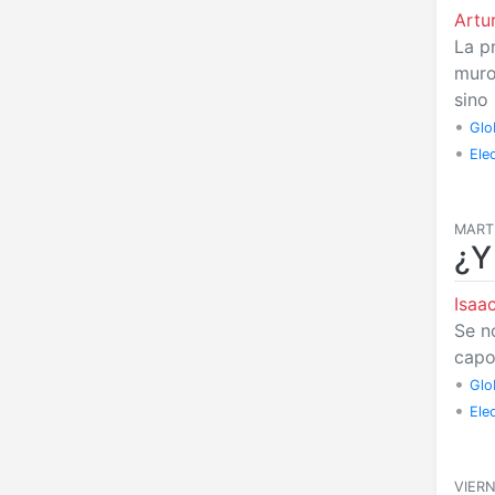
Art
La p
muro
sino 
•
Glo
•
Ele
MARTE
¿Y
Isaa
Se n
capo
•
Glo
•
Ele
VIERN