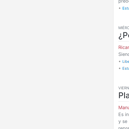
preo
•
Est
MIÉRC
¿P
Rica
Sien
•
Lib
•
Est
VIERN
Pl
Manu
Es i
y se
repre