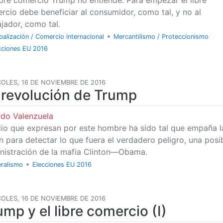
ibre comercio Trump no entiende. Para empezar el libre
rcio debe beneficiar al consumidor, como tal, y no al
ajador, como tal.
•
balización / Comercio internacional
Mercantilismo / Proteccionismo
cciones EU 2016
OLES, 16 DE NOVIEMBRE DE 2016
 revolución de Trump
rdo Valenzuela
dio que expresan por este hombre ha sido tal que empaña l
ón para detectar lo que fuera el verdadero peligro, una posi
nistración de la mafia Clinton—Obama.
•
eralismo
Elecciones EU 2016
OLES, 16 DE NOVIEMBRE DE 2016
ump y el libre comercio (I)