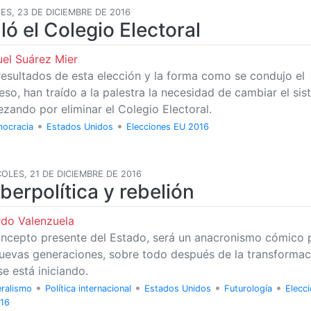
ES, 23 DE DICIEMBRE DE 2016
lló el Colegio Electoral
el Suárez Mier
resultados de esta elección y la forma como se condujo el
eso, han traído a la palestra la necesidad de cambiar el sis
zando por eliminar el Colegio Electoral.
•
•
ocracia
Estados Unidos
Elecciones EU 2016
OLES, 21 DE DICIEMBRE DE 2016
berpolítica y rebelión
rdo Valenzuela
oncepto presente del Estado, será un anacronismo cómico 
nuevas generaciones, sobre todo después de la transformac
se está iniciando.
•
•
•
•
eralismo
Política internacional
Estados Unidos
Futurología
Elecc
16