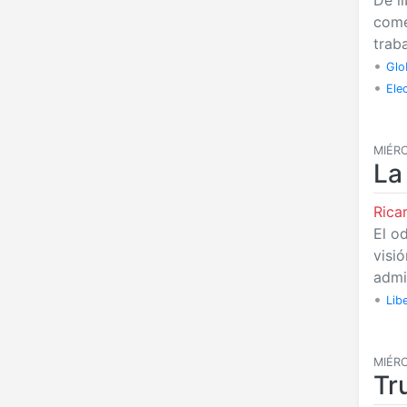
De l
come
trab
•
Glo
•
Ele
MIÉRC
La
Rica
El o
visi
admi
•
Lib
MIÉRC
Tr