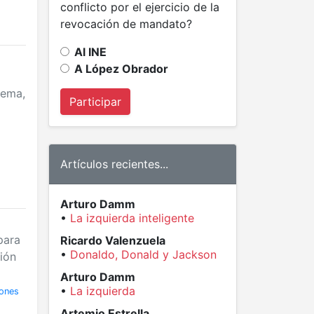
conflicto por el ejercicio de la
revocación de mandato?
Al INE
A López Obrador
tema,
Participar
Artículos recientes...
Arturo Damm
•
La izquierda inteligente
para
Ricardo Valenzuela
•
Donaldo, Donald y Jackson
ión
Arturo Damm
•
La izquierda
iones
Artemio Estrella